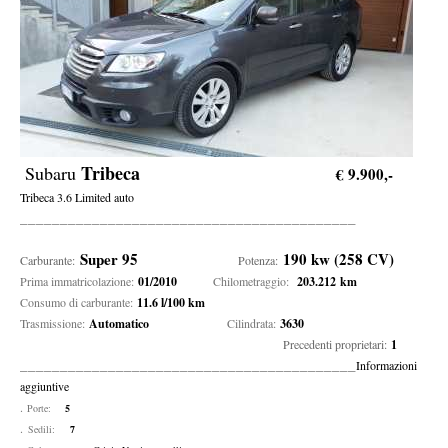
Tribeca
Subaru
€ 9.900,-
Tribeca 3.6 Limited auto
__________________________________________
Super 95
190 kw (258 CV)
Carburante:
Potenza
:
Prima immatricolazione:
01/2010
Chilometraggio:
203.212 km
Consumo di carburante:
11.6 l/100 km
Trasmissione:
Automatico
Cilindrata:
3630
Precedenti proprietari:
1
__________________________________________
Informazioni
aggiuntive
.
Porte:
5
.
Sedili:
7