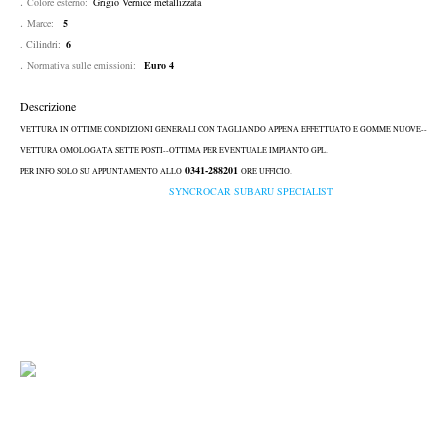
.
Colore esterno:
Grigio Vernice metallizzata
.
Marce:
5
. Cilindri:
6
.
Normativa sulle emissioni:
Euro 4
Descrizione
VETTURA IN OTTIME CONDIZIONI GENERALI CON TAGLIANDO APPENA EFFETTUATO E GOMME NUOVE--
VETTURA OMOLOGATA SETTE POSTI--OTTIMA PER EVENTUALE IMPIANTO GPL.
0341-288201
PER INFO SOLO SU APPUNTAMENTO ALLO
ORE UFFICIO.
SYNCROCAR SUBARU SPECIALIST